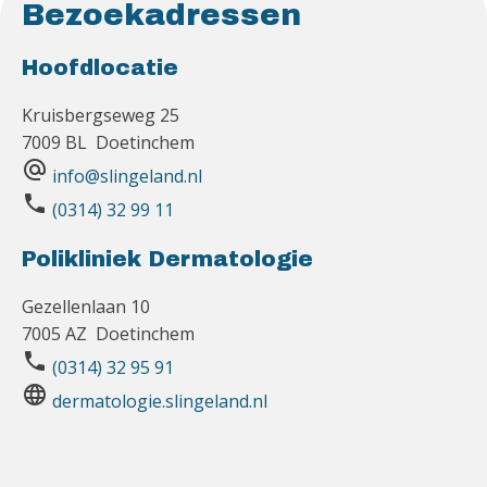
Bezoekadressen
Hoofdlocatie
Kruisbergseweg 25
7009 BL Doetinchem
alternate_email
info@slingeland.nl
phone
(0314) 32 99 11
Polikliniek Dermatologie
Gezellenlaan 10
7005 AZ Doetinchem
phone
(0314) 32 95 91
language
dermatologie.slingeland.nl