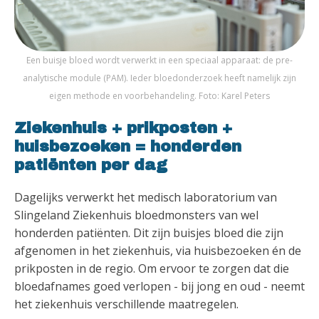
Een buisje bloed wordt verwerkt in een speciaal apparaat: de pre-
analytische module (PAM). Ieder bloedonderzoek heeft namelijk zijn
eigen methode en voorbehandeling. Foto: Karel Peters
Ziekenhuis + prikposten +
huisbezoeken = honderden
patiënten per dag
Dagelijks verwerkt het medisch laboratorium van
Slingeland Ziekenhuis bloedmonsters van wel
honderden patiënten. Dit zijn buisjes bloed die zijn
afgenomen in het ziekenhuis, via huisbezoeken én de
prikposten in de regio. Om ervoor te zorgen dat die
bloedafnames goed verlopen - bij jong en oud - neemt
het ziekenhuis verschillende maatregelen.