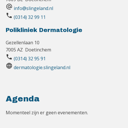
alternate_email
info@slingeland.nl
phone
(0314) 32 99 11
Polikliniek Dermatologie
Gezellenlaan 10
7005 AZ Doetinchem
phone
(0314) 32 95 91
language
dermatologie.slingeland.nl
Agenda
Momenteel zijn er geen evenementen.