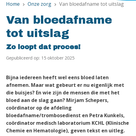
Home
Onze zorg
Van bloedafname tot uitslag
chevron_right
chevron_right
Van bloedafname
tot uitslag
Zo loopt dat proces!
Gepubliceerd op: 15 oktober 2025
Bijna iedereen heeft wel eens bloed laten
afnemen. Maar wat gebeurt er nu eigenlijk met
die buisjes? En wie zijn de mensen die met het
bloed aan de slag gaan? Mirjam Schepers,
coördinator op de afdeling
bloedafname/trombosedienst en Petra Kunkels,
coördinator medisch laboratorium KCHL (Klinische
Chemie en Hematologie), geven tekst en uitleg.