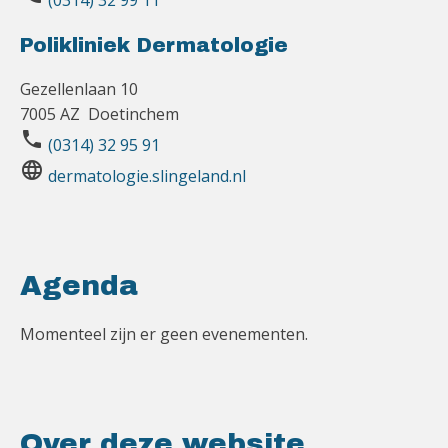
Polikliniek Dermatologie
Gezellenlaan 10
7005 AZ Doetinchem
phone
(0314) 32 95 91
language
dermatologie.slingeland.nl
Agenda
Momenteel zijn er geen evenementen.
Over deze website