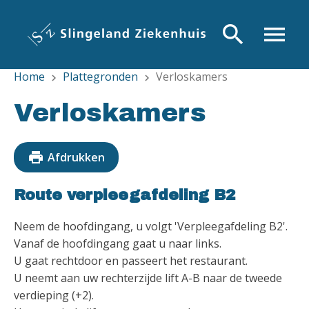
Overslaan
en
search
menu
naar
de
Home
Plattegronden
Verloskamers
inhoud
chevron_right
chevron_right
gaan
Verloskamers
print
Afdrukken
Route verpleegafdeling B2
Neem de hoofdingang, u volgt 'Verpleegafdeling B2'.
Vanaf de hoofdingang gaat u naar links.
U gaat rechtdoor en passeert het restaurant.
U neemt aan uw rechterzijde lift A-B naar de tweede
verdieping (+2).