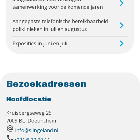
samenwerking voor de komende jaren
Aangepaste telefonische bereikbaarheid
poliklinieken in juli en augustus
Exposities in juni en juli
Bezoekadressen
Hoofdlocatie
Kruisbergseweg 25
7009 BL Doetinchem
alternate_email
info@slingeland.nl
phone
(0314) 32 99 11