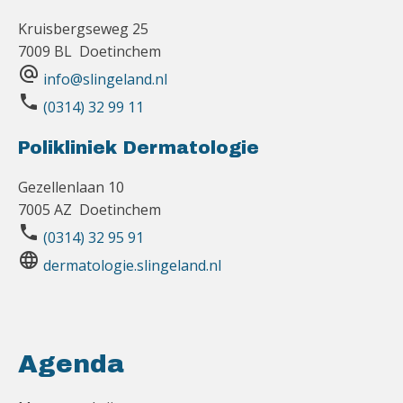
Kruisbergseweg 25
7009 BL Doetinchem
alternate_email
info@slingeland.nl
phone
(0314) 32 99 11
Polikliniek Dermatologie
Gezellenlaan 10
7005 AZ Doetinchem
phone
(0314) 32 95 91
language
dermatologie.slingeland.nl
Agenda