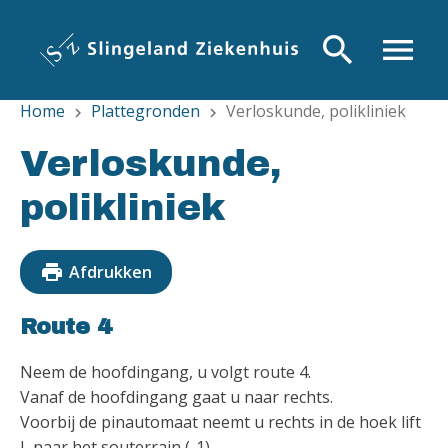
Overslaan
en
search
menu
naar
de
Home
Plattegronden
Verloskunde, polikliniek
inhoud
chevron_right
chevron_right
gaan
Verloskunde,
polikliniek
print
Afdrukken
Route 4
Neem de hoofdingang, u volgt route 4.
Vanaf de hoofdingang gaat u naar rechts.
Voorbij de pinautomaat neemt u rechts in de hoek lift
L naar het souterrain (-1).