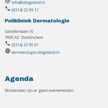
alternate_email
info@slingeland.nl
phone
(0314) 32 99 11
Polikliniek Dermatologie
Gezellenlaan 10
7005 AZ Doetinchem
phone
(0314) 32 95 91
language
dermatologie.slingeland.nl
Agenda
Momenteel zijn er geen evenementen.