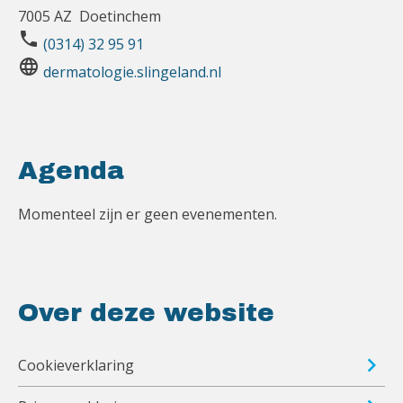
7005 AZ Doetinchem
phone
(0314) 32 95 91
language
dermatologie.slingeland.nl
Agenda
Momenteel zijn er geen evenementen.
Over deze website
Cookieverklaring