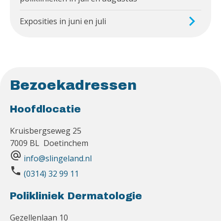
Exposities in juni en juli
Bezoekadressen
Hoofdlocatie
Kruisbergseweg 25
7009 BL Doetinchem
alternate_email
info@slingeland.nl
phone
(0314) 32 99 11
Polikliniek Dermatologie
Gezellenlaan 10