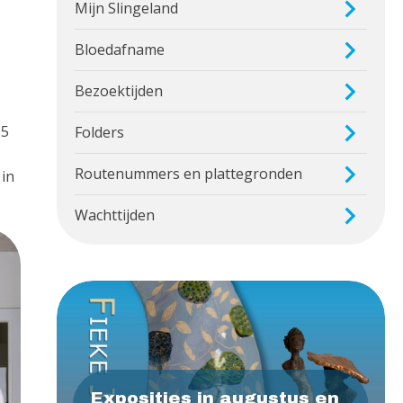
Mijn Slingeland
Bloedafname
Bezoektijden
,5
Folders
Routenummers en plattegronden
 in
Wachttijden
Exposities in augustus en