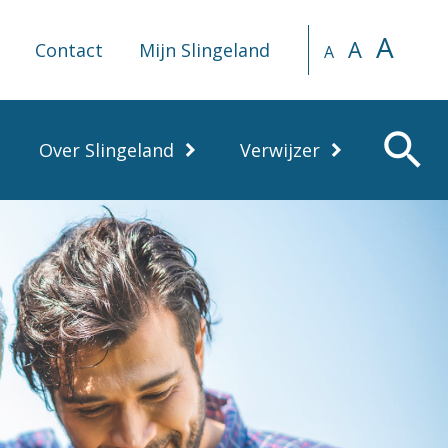
A
A
Contact
Mijn Slingeland
A
search
Over Slingeland
Verwijzer