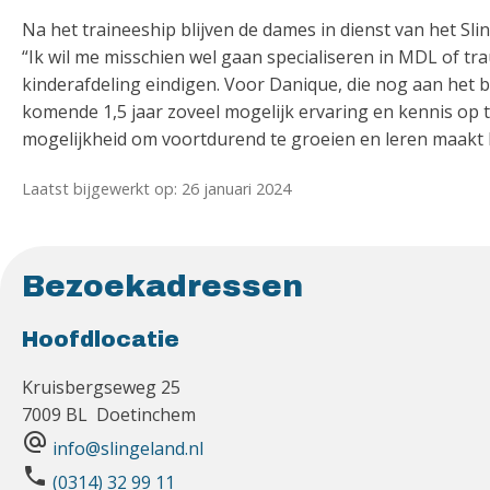
Na het traineeship blijven de dames in dienst van het Sl
“Ik wil me misschien wel gaan specialiseren in MDL of tra
kinderafdeling eindigen. Voor Danique, die nog aan het b
komende 1,5 jaar zoveel mogelijk ervaring en kennis op t
mogelijkheid om voortdurend te groeien en leren maakt 
Laatst bijgewerkt op: 26 januari 2024
Bezoekadressen
Hoofdlocatie
Kruisbergseweg 25
7009 BL Doetinchem
alternate_email
info@slingeland.nl
phone
(0314) 32 99 11