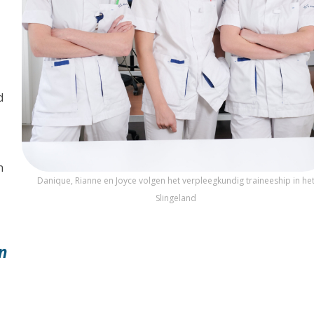
d
n
Danique, Rianne en Joyce volgen het verpleegkundig traineeship in he
Slingeland
n