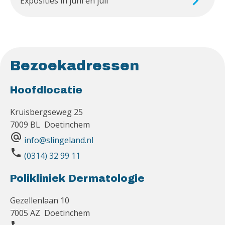
Exposities in juni en juli
Bezoekadressen
Hoofdlocatie
Kruisbergseweg 25
7009 BL Doetinchem
alternate_email
info@slingeland.nl
phone
(0314) 32 99 11
Polikliniek Dermatologie
Gezellenlaan 10
7005 AZ Doetinchem