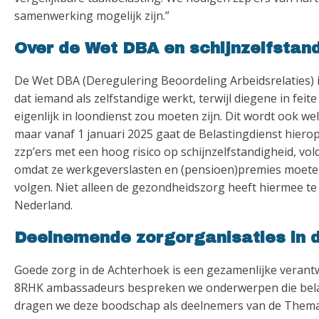
samenwerking mogelijk zijn.”
Over de Wet DBA en schijnzelfstan
De Wet DBA (Deregulering Beoordeling Arbeidsrelaties) i
dat iemand als zelfstandige werkt, terwijl diegene in fe
eigenlijk in loondienst zou moeten zijn. Dit wordt ook we
maar vanaf 1 januari 2025 gaat de Belastingdienst hier
zzp’ers met een hoog risico op schijnzelfstandigheid, vol
omdat ze werkgeverslasten en (pensioen)premies moeten
volgen. Niet alleen de gezondheidszorg heeft hiermee te
Nederland.
Deelnemende zorgorganisaties in 
Goede zorg in de Achterhoek is een gezamenlijke verant
8RHK ambassadeurs bespreken we onderwerpen die belang
dragen we deze boodschap als deelnemers van de Themata