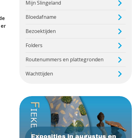
Mijn Slingeland
Bloedafname
de
 er
Bezoektijden
Folders
Routenummers en plattegronden
Wachttijden
Exposities in augustus en