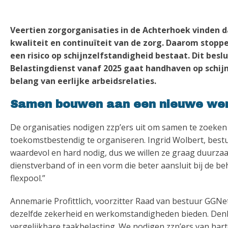
Veertien zorgorganisaties in de Achterhoek vinden 
kwaliteit en continuïteit van de zorg. Daarom stoppen
een risico op schijnzelfstandigheid bestaat. Dit bes
Belastingdienst vanaf 2025 gaat handhaven op schijn
belang van eerlijke arbeidsrelaties.
Samen bouwen aan een nieuwe we
De organisaties nodigen zzp’ers uit om samen te zoeken
toekomstbestendig te organiseren. Ingrid Wolbert, best
waardevol en hard nodig, dus we willen ze graag duurzaa
dienstverband of in een vorm die beter aansluit bij de beh
flexpool.”
Annemarie Profittlich, voorzitter Raad van bestuur GGNe
dezelfde zekerheid en werkomstandigheden bieden. Denk
vergelijkbare taakbelasting. We nodigen zzp’ers van ha