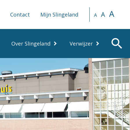
A
A
Contact
Mijn Slingeland
A
search
Over Slingeland
Verwijzer