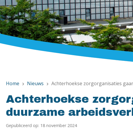
Home
Nieuws
Achterhoekse zorgorganisaties gaa
chevron_right
chevron_right
Achterhoekse zorgor
duurzame arbeidsve
Gepubliceerd op: 18 november 2024