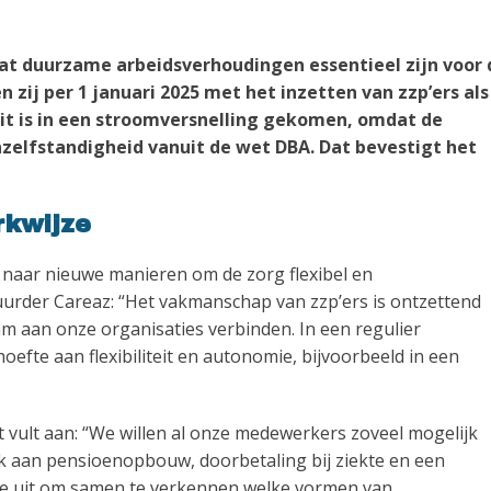
dat duurzame arbeidsverhoudingen essentieel zijn voor 
 zij per 1 januari 2025 met het inzetten van zzp’ers als
luit is in een stroomversnelling gekomen, omdat de
zelfstandigheid vanuit de wet DBA. Dat bevestigt het
rkwijze
 naar nieuwe manieren om de zorg flexibel en
uurder Careaz: “Het vakmanschap van zzp’ers is ontzettend
m aan onze organisaties verbinden. In een regulier
oefte aan flexibiliteit en autonomie, bijvoorbeeld in een
t vult aan: “We willen al onze medewerkers zoveel mogelijk
 aan pensioenopbouw, doorbetaling bij ziekte en een
rte uit om samen te verkennen welke vormen van