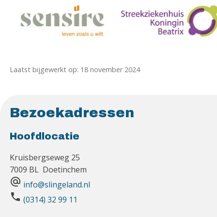
Laatst bijgewerkt op: 18 november 2024
Bezoekadressen
Hoofdlocatie
Kruisbergseweg 25
7009 BL Doetinchem
alternate_email
info@slingeland.nl
phone
(0314) 32 99 11