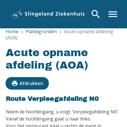
Overslaan
en
search
menu
naar
de
Home
Plattegronden
Acute opname afdeling
inhoud
chevron_right
chevron_right
(AOA)
gaan
Acute opname
afdeling (AOA)
print
Afdrukken
Route Verpleegafdeling N0
Neem de hoofdingang, u volgt 'Verpleegafdeling N0'.
Vanaf de hoofdingang gaat u naar links.
Voor het restaurant gaat u rechts de gang in.