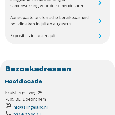
samenwerking voor de komende jaren
Aangepaste telefonische bereikbaarheid
poliklinieken in juli en augustus
Exposities in juni en juli
Bezoekadressen
Hoofdlocatie
Kruisbergseweg 25
7009 BL Doetinchem
alternate_email
info@slingeland.nl
phone