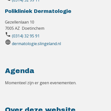
(0314) 32 99 11
Polikliniek Dermatologie
Gezellenlaan 10
7005 AZ Doetinchem
phone
(0314) 32 95 91
language
dermatologie.slingeland.nl
Agenda
Momenteel zijn er geen evenementen.
Over deze website