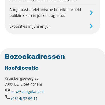
Aangepaste telefonische bereikbaarheid
poliklinieken in juli en augustus
Exposities in juni en juli
Bezoekadressen
Hoofdlocatie
Kruisbergseweg 25
7009 BL Doetinchem
alternate_email
info@slingeland.nl
phone
(0314) 32 99 11