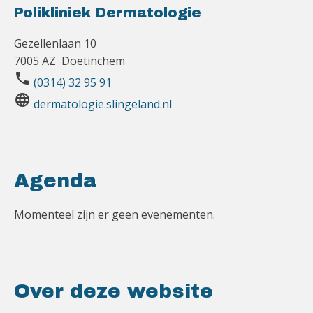
Polikliniek Dermatologie
Gezellenlaan 10
7005 AZ Doetinchem
phone
(0314) 32 95 91
language
dermatologie.slingeland.nl
Agenda
Momenteel zijn er geen evenementen.
Over deze website