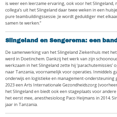
is weer een leerzame ervaring, ook voor het Slingeland, me
collega’s uit het Slingeland daar twee weken in een huisj
pure teambuildingssessie. Je wordt geduldiger met elkaar
samen te werken.”
Slingeland en Sengerema: een band
De samenwerking van het Slingeland Ziekenhuis met het 
werd in Doetinchem. Dankzij het werk van zijn schoonou
werkzaam in het Slingeland zette hij ‘parachutemissies’ 
naar Tanzania, voornamelijk voor operaties. Inmiddels ga
onderwijs en logistieke en management-ondersteuning geef
2023 een Arts Internationale Gezondheidszorg (voorheen
het Slingeland en biedt ook een stageplaats voor andere
het eerst mee, anesthesioloog Paco Heijmans in 2014. Sin
jaar in Tanzania.