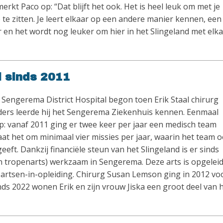
rkt Paco op: “Dat blijft het ook. Het is heel leuk om met je
e te zitten. Je leert elkaar op een andere manier kennen, een
 en het wordt nog leuker om hier in het Slingeland met elk
 sinds 2011
Sengerema District Hospital begon toen Erik Staal chirurg
ders leerde hij het Sengerema Ziekenhuis kennen. Eenmaal
op: vanaf 2011 ging er twee keer per jaar een medisch team
at het om minimaal vier missies per jaar, waarin het team 
t. Dankzij financiële steun van het Slingeland is er sinds
 tropenarts) werkzaam in Sengerema. Deze arts is opgeleid
 artsen-in-opleiding. Chirurg Susan Lemson ging in 2012 vo
ds 2022 wonen Erik en zijn vrouw Jiska een groot deel van 