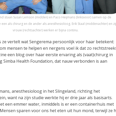
land staan Susan Lemson (midden) en Paco Heijmans (linksvoor) samen op de
een als chirurg en de ander als anesthesioloog. Erik Staal (middenachter) en zi
vrouw (rechtsachter) werken er bijna continu.
 ze vertelt wat Sengerema persoonlijk voor haar betekent:
 om mensen te helpen en nergens voel ik dat zo rechtstreek
ine een blog over haar eerste ervaring als (vaat)chirurg in
ing Simba Health Foundation, dat nauw verbonden is aan
ans, anesthesioloog in het Slingeland, richting het
 want na zijn studie werkte hij er drie jaar als basisarts.
et een emmer water, inmiddels is er een containerhuis met
j. Mensen sparen voor ons het eten uit hun mond, terwijl ze 