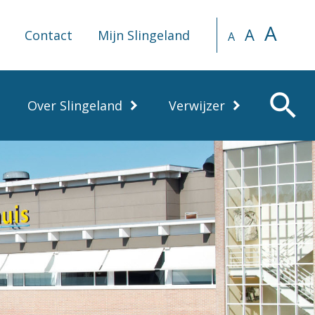
A
A
Contact
Mijn Slingeland
A
search
Over Slingeland
Verwijzer