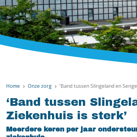
Home
Onze zorg
‘Band tussen Slingeland en Senge
chevron_right
chevron_right
‘Band tussen Slinge
Ziekenhuis is sterk’
Meerdere keren per jaar ondersteu