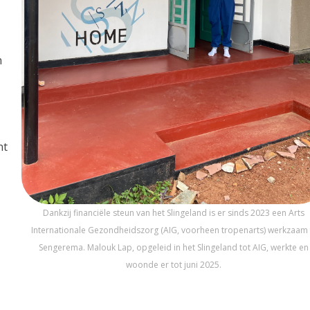
n
nt
Dankzij financiële steun van het Slingeland is er sinds 2023 een Arts
Internationale Gezondheidszorg (AIG, voorheen tropenarts) werkzaam 
Sengerema. Malouk Lap, opgeleid in het Slingeland tot AIG, werkte en
woonde er tot juni 2025.