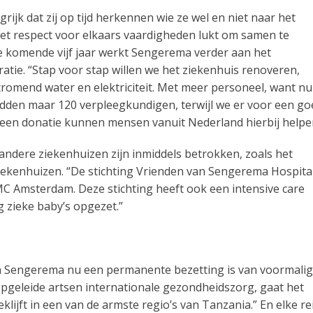
angrijk dat zij op tijd herkennen wie ze wel en niet naar het
met respect voor elkaars vaardigheden lukt om samen te
 De komende vijf jaar werkt Sengerema verder aan het
tie. “Stap voor stap willen we het ziekenhuis renoveren,
stromend water en elektriciteit. Met meer personeel, want nu
edden maar 120 verpleegkundigen, terwijl we er voor een go
een donatie kunnen mensen vanuit Nederland hierbij helpe
andere ziekenhuizen zijn inmiddels betrokken, zoals het
ekenhuizen. “De stichting Vrienden van Sengerema Hospital
 Amsterdam. Deze stichting heeft ook een intensive care
 zieke baby’s opgezet.”
 in Sengerema nu een permanente bezetting is van voormalig
 opgeleide artsen internationale gezondheidszorg, gaat het
ijft in een van de armste regio’s van Tanzania.” En elke re