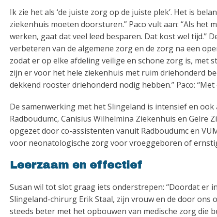
Ik zie het als ‘de juiste zorg op de juiste plek’. Het is bel
ziekenhuis moeten doorsturen.” Paco vult aan: “Als het 
werken, gaat dat veel leed besparen. Dat kost wel tijd.”
verbeteren van de algemene zorg en de zorg na een opera
zodat er op elke afdeling veilige en schone zorg is, met 
zijn er voor het hele ziekenhuis met ruim driehonderd b
dekkend rooster driehonderd nodig hebben.” Paco: “Met 
De samenwerking met het Slingeland is intensief en ook 
Radboudumc, Canisius Wilhelmina Ziekenhuis en Gelre Zi
opgezet door co-assistenten vanuit Radboudumc en VUMC
voor neonatologische zorg voor vroeggeboren of ernstig
Leerzaam en effectief
Susan wil tot slot graag iets onderstrepen: “Doordat er
Slingeland-chirurg Erik Staal, zijn vrouw en de door ons
steeds beter met het opbouwen van medische zorg die bekl