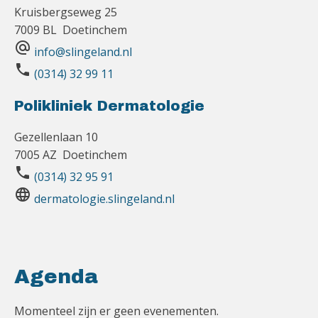
Kruisbergseweg 25
7009 BL Doetinchem
alternate_email
info@slingeland.nl
phone
(0314) 32 99 11
Polikliniek Dermatologie
Gezellenlaan 10
7005 AZ Doetinchem
phone
(0314) 32 95 91
language
dermatologie.slingeland.nl
Agenda
Momenteel zijn er geen evenementen.