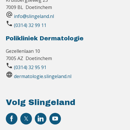
Kruisbergseweg 25
7009 BL Doetinchem
alternate_email
info@slingeland.nl
phone
(0314) 32 99 11
Polikliniek Dermatologie
Gezellenlaan 10
7005 AZ Doetinchem
phone
(0314) 32 95 91
language
dermatologie.slingeland.nl
Volg Slingeland