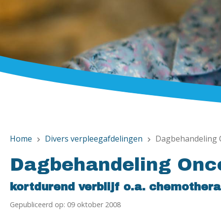
Home
Divers verpleegafdelingen
Dagbehandeling 
chevron_right
chevron_right
Dagbehandeling Onc
kortdurend verblijf o.a. chemothera
Gepubliceerd op: 09 oktober 2008