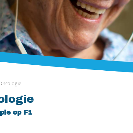
Oncologie
ologie
pie op F1