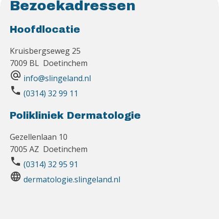
Bezoekadressen
Hoofdlocatie
Kruisbergseweg 25
7009 BL Doetinchem
alternate_email
info@slingeland.nl
phone
(0314) 32 99 11
Polikliniek Dermatologie
Gezellenlaan 10
7005 AZ Doetinchem
phone
(0314) 32 95 91
language
dermatologie.slingeland.nl