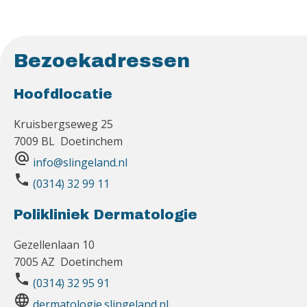
Bezoekadressen
Hoofdlocatie
Kruisbergseweg 25
7009 BL Doetinchem
alternate_email
info@slingeland.nl
phone
(0314) 32 99 11
Polikliniek Dermatologie
Gezellenlaan 10
7005 AZ Doetinchem
phone
(0314) 32 95 91
language
dermatologie.slingeland.nl