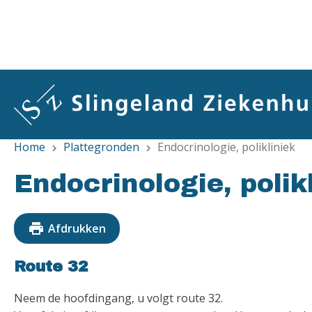
Overslaan
en
naar
de
inhoud
gaan
Home
Plattegronden
Endocrinologie, polikliniek
chevron_right
chevron_right
Endocrinologie, polik
print
Afdrukken
Route 32
Neem de hoofdingang, u volgt route 32.