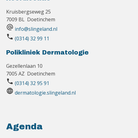
Kruisbergseweg 25
7009 BL Doetinchem
alternate_email
info@slingeland.nl
phone
(0314) 32 99 11
Polikliniek Dermatologie
Gezellenlaan 10
7005 AZ Doetinchem
phone
(0314) 32 95 91
language
dermatologie.slingeland.nl
Agenda