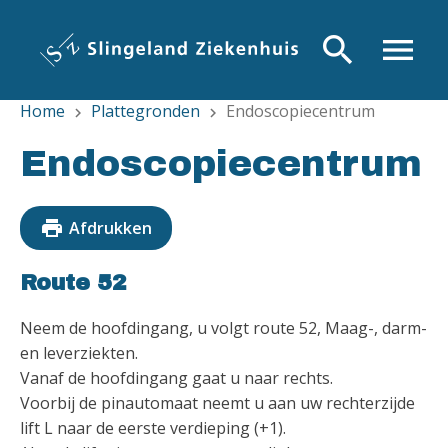
Overslaan
en
search
menu
naar
de
Home
Plattegronden
Endoscopiecentrum
inhoud
chevron_right
chevron_right
gaan
Endoscopiecentrum
print
Afdrukken
Route 52
Neem de hoofdingang, u volgt route 52, Maag-, darm-
en leverziekten.
Vanaf de hoofdingang gaat u naar rechts.
Voorbij de pinautomaat neemt u aan uw rechterzijde
lift L naar de eerste verdieping (+1).