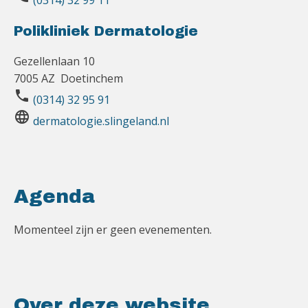
Polikliniek Dermatologie
Gezellenlaan 10
7005 AZ Doetinchem
phone
(0314) 32 95 91
language
dermatologie.slingeland.nl
Agenda
Momenteel zijn er geen evenementen.
Over deze website