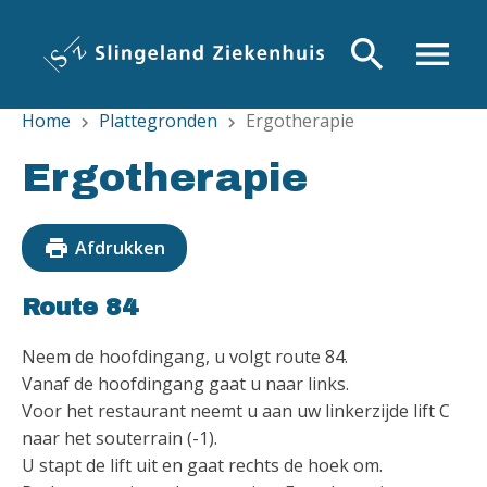
Overslaan
en
search
menu
naar
de
Home
Plattegronden
Ergotherapie
inhoud
chevron_right
chevron_right
gaan
Ergotherapie
print
Afdrukken
Route 84
Neem de hoofdingang, u volgt route 84.
Vanaf de hoofdingang gaat u naar links.
Voor het restaurant neemt u aan uw linkerzijde lift C
naar het souterrain (-1).
U stapt de lift uit en gaat rechts de hoek om.