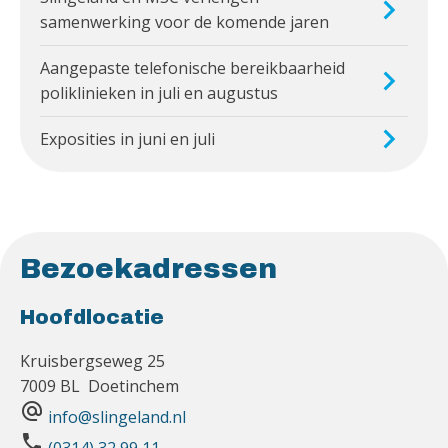
samenwerking voor de komende jaren
Aangepaste telefonische bereikbaarheid
poliklinieken in juli en augustus
Exposities in juni en juli
Bezoekadressen
Hoofdlocatie
Kruisbergseweg 25
7009 BL Doetinchem
alternate_email
info@slingeland.nl
phone
(0314) 32 99 11