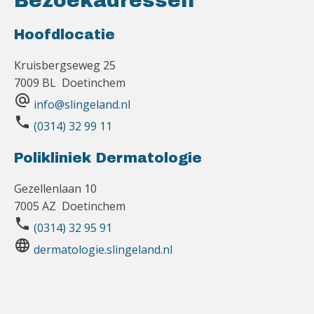
Bezoekadressen
Hoofdlocatie
Kruisbergseweg 25
7009 BL Doetinchem
alternate_email
info@slingeland.nl
phone
(0314) 32 99 11
Polikliniek Dermatologie
Gezellenlaan 10
7005 AZ Doetinchem
phone
(0314) 32 95 91
language
dermatologie.slingeland.nl