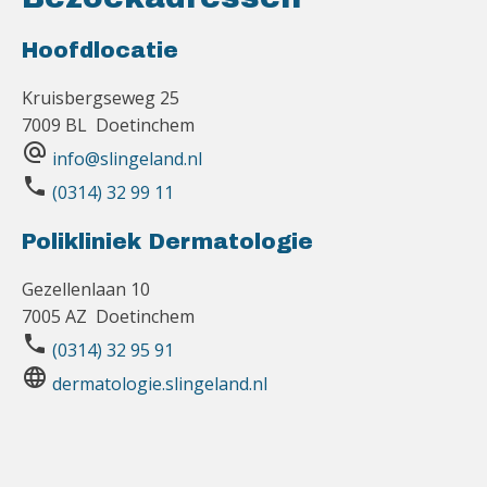
Hoofdlocatie
Kruisbergseweg 25
7009 BL Doetinchem
alternate_email
info@slingeland.nl
phone
(0314) 32 99 11
Polikliniek Dermatologie
Gezellenlaan 10
7005 AZ Doetinchem
phone
(0314) 32 95 91
language
dermatologie.slingeland.nl