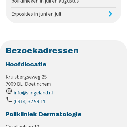
poliklinieken in juli en augustus
Exposities in juni en juli
Bezoekadressen
Hoofdlocatie
Kruisbergseweg 25
7009 BL Doetinchem
alternate_email
info@slingeland.nl
phone
(0314) 32 99 11
Polikliniek Dermatologie
Gezellenlaan 10