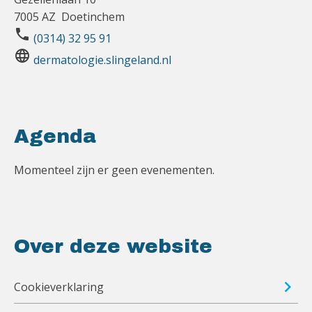
7005 AZ Doetinchem
phone
(0314) 32 95 91
language
dermatologie.slingeland.nl
Agenda
Momenteel zijn er geen evenementen.
Over deze website
Cookieverklaring