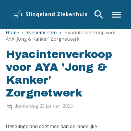
Overslaan
en
search
menu
naar
de
Home
Evenementen
Hyacintenverkoop voor
inhoud
chevron_right
chevron_right
AYA 'Jong & Kanker' Zorgnetwerk
gaan
Hyacintenverkoop
voor AYA 'Jong &
Kanker'
Zorgnetwerk
donderdag 23 januari 2025
date_range
Het Slingeland doet mee aan de landelijke