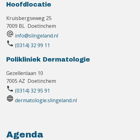
Hoofdlocatie
Kruisbergseweg 25
7009 BL Doetinchem
alternate_email
info@slingeland.nl
phone
(0314) 32 99 11
Polikliniek Dermatologie
Gezellenlaan 10
7005 AZ Doetinchem
phone
(0314) 32 95 91
language
dermatologie.slingeland.nl
Agenda