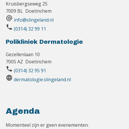
Kruisbergseweg 25
7009 BL Doetinchem
alternate_email
info@slingeland.nl
phone
(0314) 32 99 11
Polikliniek Dermatologie
Gezellenlaan 10
7005 AZ Doetinchem
phone
(0314) 32 95 91
language
dermatologie.slingeland.nl
Agenda
Momenteel zijn er geen evenementen.