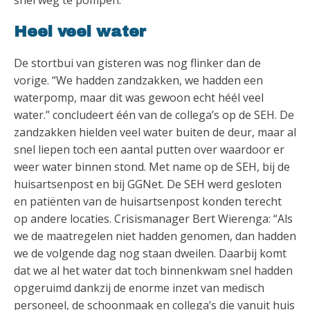
snel weg te pompen.
Heel veel water
De stortbui van gisteren was nog flinker dan de
vorige. “We hadden zandzakken, we hadden een
waterpomp, maar dit was gewoon echt héél veel
water.” concludeert één van de collega’s op de SEH. De
zandzakken hielden veel water buiten de deur, maar al
snel liepen toch een aantal putten over waardoor er
weer water binnen stond. Met name op de SEH, bij de
huisartsenpost en bij GGNet. De SEH werd gesloten
en patiënten van de huisartsenpost konden terecht
op andere locaties. Crisismanager Bert Wierenga: “Als
we de maatregelen niet hadden genomen, dan hadden
we de volgende dag nog staan dweilen. Daarbij komt
dat we al het water dat toch binnenkwam snel hadden
opgeruimd dankzij de enorme inzet van medisch
personeel, de schoonmaak en collega’s die vanuit huis