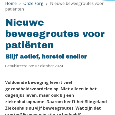
Home
Onze zorg
Nieuwe beweegroutes voor
chevron_right
chevron_right
patiënten
Nieuwe
beweegroutes voor
patiënten
Blijf actief, herstel sneller
Gepubliceerd op: 07 oktober 2024
Voldoende beweging levert veel
gezondheidsvoordelen op. Niet alleen in het
dagelijks leven, maar ook bij een
ziekenhuisopname. Daarom heeft het Slingeland
Ziekenhuis nu vijf beweegroutes. Wat zijn dat
precies? En voor wie zijn ze bedoeld?