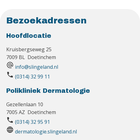
Bezoekadressen
Hoofdlocatie
Kruisbergseweg 25
7009 BL Doetinchem
alternate_email
info@slingeland.nl
phone
(0314) 32 99 11
Polikliniek Dermatologie
Gezellenlaan 10
7005 AZ Doetinchem
phone
(0314) 32 95 91
language
dermatologie.slingeland.nl