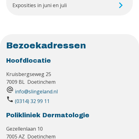
Exposities in juni en juli
Bezoekadressen
Hoofdlocatie
Kruisbergseweg 25
7009 BL Doetinchem
alternate_email
info@slingeland.nl
phone
(0314) 32 99 11
Polikliniek Dermatologie
Gezellenlaan 10
7005 AZ Doetinchem