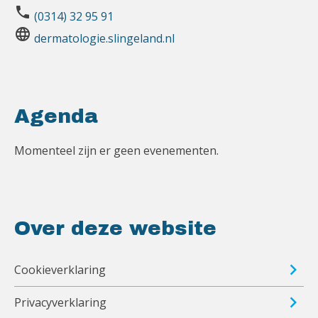
phone
(0314) 32 95 91
language
dermatologie.slingeland.nl
Agenda
Momenteel zijn er geen evenementen.
Over deze website
Cookieverklaring
Privacyverklaring