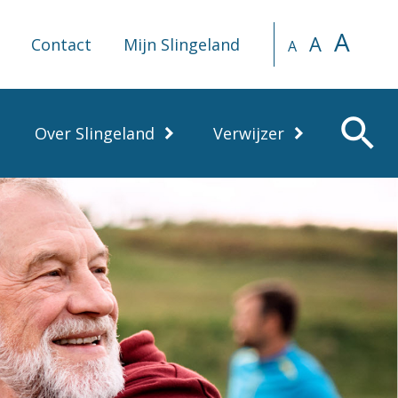
A
A
Contact
Mijn Slingeland
A
search
Over Slingeland
Verwijzer