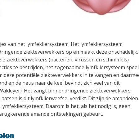
tjes van het lymfekliersysteem. Het lymfekliersysteem
ndringende ziekteverwekkers op en maakt deze onschadelijk.
ele ziekteverwekkers (bacteriën, virussen en schimmels)
ties te bestrijden, het zogenaamde lymfkliersysteem speel
r om deze potentiële ziekteverwekkers in te vangen en daarme
 en de neus naar de keel bevindt zich veel van dit
n Waldeyer). Het vangt binnendringende ziekteverwekkers
atsen is dit lymfklierweefsel verdikt. Dit zijn de amandelen.
ymfekliersysteem. Daarom is het, als het nodig is, geen
 terugkerende amandelontstekingen gebeurt.
elen