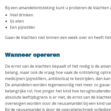
Bij een amandelontsteking kunt u proberen de klachten z
Veel drinken
IJs eten
Een pijnstiller
Gaan de klachten niet binnen een week over en heeft het k
Wanneer opereren
De ernst van de klachten bepaalt of het nodig is de amand
belang, maar ook de vraag hoe vaak de ontsteking optr
medicijnen (pijnstillers, antibiotica) te bestrijden, da
De amandelen worden tegenwoordig niet meer zo gauw weg
belangrijke rol, hoe jonger het kind hoe terughoudender 
absolute leeftijdsgrens is er niet, de ernst van de klachte
overwogen worden voor de neusamandel bij een kind vana
Bij de neusamandel is door de operatietechniek volledige