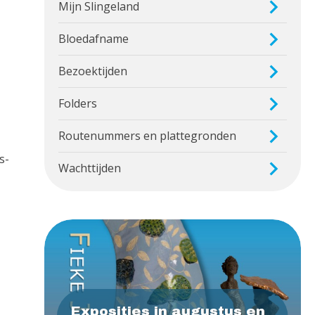
Mijn Slingeland
Bloedafname
Bezoektijden
Folders
Routenummers en plattegronden
s-
Wachttijden
Exposities in augustus en