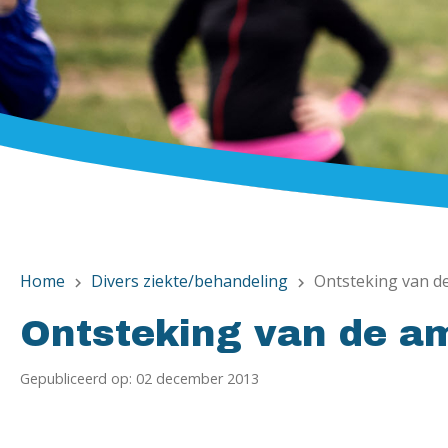
Home
Divers ziekte/behandeling
Ontsteking van d
chevron_right
chevron_right
Ontsteking van de a
Gepubliceerd op: 02 december 2013