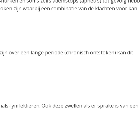
snurken en soms zelfs ademstops (apneu’s) tot gevolg hebb
oken zijn waarbij een combinatie van de klachten voor kan
ijn over een lange periode (chronisch ontstoken) kan dit
e hals-lymfeklieren. Ook deze zwellen als er sprake is van een