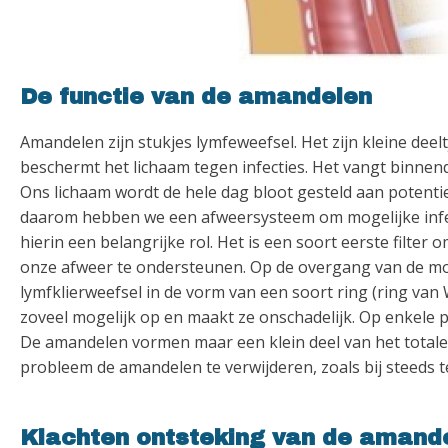
De functie van de amandelen
Amandelen zijn stukjes lymfeweefsel. Het zijn kleine deel
beschermt het lichaam tegen infecties. Het vangt binne
Ons lichaam wordt de hele dag bloot gesteld aan potenti
daarom hebben we een afweersysteem om mogelijke infec
hierin een belangrijke rol. Het is een soort eerste filte
onze afweer te ondersteunen. Op de overgang van de mond
lymfklierweefsel in de vorm van een soort ring (ring va
zoveel mogelijk op en maakt ze onschadelijk. Op enkele pla
De amandelen vormen maar een klein deel van het totale l
probleem de amandelen te verwijderen, zoals bij steeds
Klachten ontsteking van de amand