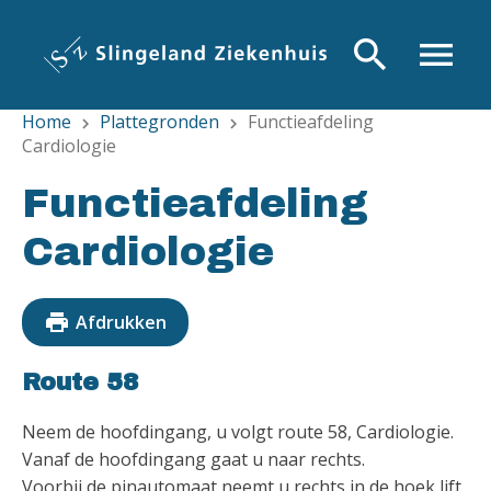
Overslaan
en
search
menu
naar
de
Home
Plattegronden
Functieafdeling
inhoud
chevron_right
chevron_right
Cardiologie
gaan
Functieafdeling
Cardiologie
print
Afdrukken
Route 58
Neem de hoofdingang, u volgt route 58, Cardiologie.
Vanaf de hoofdingang gaat u naar rechts.
Voorbij de pinautomaat neemt u rechts in de hoek lift