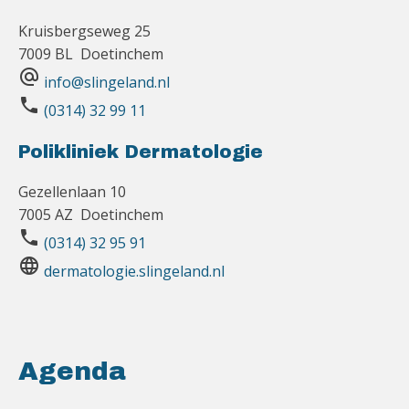
Kruisbergseweg 25
7009 BL Doetinchem
alternate_email
info@slingeland.nl
phone
(0314) 32 99 11
Polikliniek Dermatologie
Gezellenlaan 10
7005 AZ Doetinchem
phone
(0314) 32 95 91
language
dermatologie.slingeland.nl
Agenda