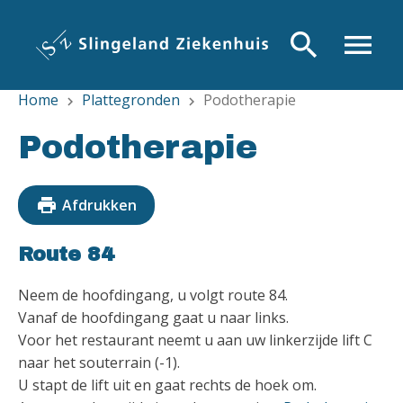
Overslaan
en
search
menu
naar
de
Home
Plattegronden
Podotherapie
inhoud
chevron_right
chevron_right
gaan
Podotherapie
print
Afdrukken
Route 84
Neem de hoofdingang, u volgt route 84.
Vanaf de hoofdingang gaat u naar links.
Voor het restaurant neemt u aan uw linkerzijde lift C
naar het souterrain (-1).
U stapt de lift uit en gaat rechts de hoek om.