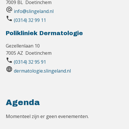
7009 BL Doetinchem
alternate_email
info@slingeland.nl
phone
(0314) 32 99 11
Polikliniek Dermatologie
Gezellenlaan 10
7005 AZ Doetinchem
phone
(0314) 32 95 91
language
dermatologie.slingeland.nl
Agenda
Momenteel zijn er geen evenementen.