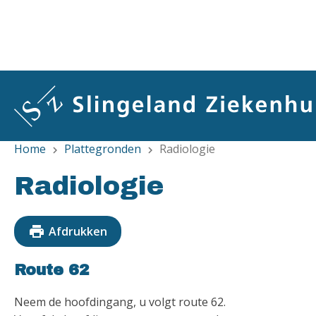
Overslaan
en
naar
de
inhoud
gaan
Home
Plattegronden
Radiologie
chevron_right
chevron_right
Radiologie
print
Afdrukken
Route 62
Neem de hoofdingang, u volgt route 62.