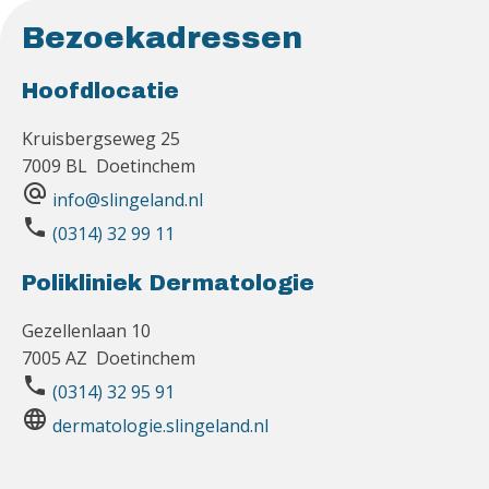
Bezoekadressen
Hoofdlocatie
Kruisbergseweg 25
7009 BL Doetinchem
alternate_email
info@slingeland.nl
phone
(0314) 32 99 11
Polikliniek Dermatologie
Gezellenlaan 10
7005 AZ Doetinchem
phone
(0314) 32 95 91
language
dermatologie.slingeland.nl