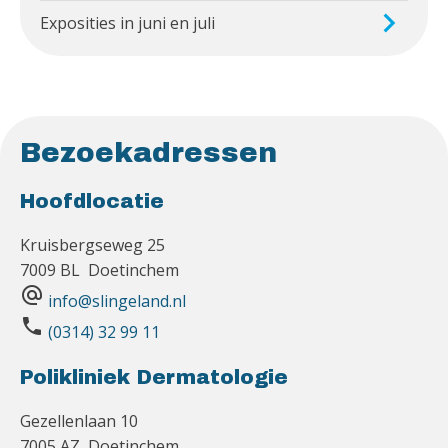
Exposities in juni en juli
Bezoekadressen
Hoofdlocatie
Kruisbergseweg 25
7009 BL Doetinchem
alternate_email
info@slingeland.nl
phone
(0314) 32 99 11
Polikliniek Dermatologie
Gezellenlaan 10
7005 AZ Doetinchem