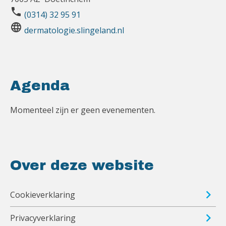
phone
(0314) 32 95 91
language
dermatologie.slingeland.nl
Agenda
Momenteel zijn er geen evenementen.
Over deze website
Cookieverklaring
Privacyverklaring