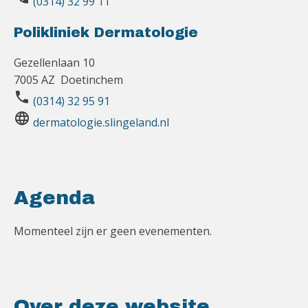
(0314) 32 99 11
Polikliniek Dermatologie
Gezellenlaan 10
7005 AZ Doetinchem
phone
(0314) 32 95 91
language
dermatologie.slingeland.nl
Agenda
Momenteel zijn er geen evenementen.
Over deze website