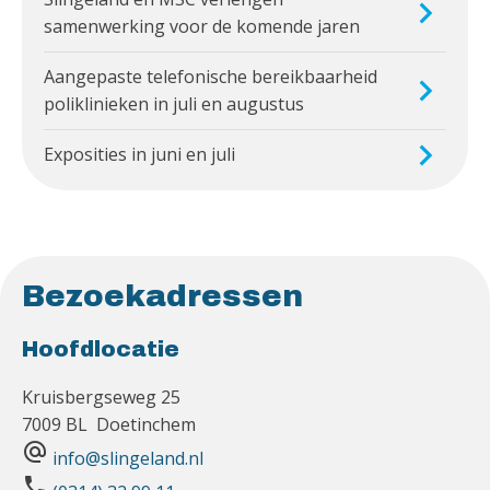
samenwerking voor de komende jaren
Aangepaste telefonische bereikbaarheid
poliklinieken in juli en augustus
Exposities in juni en juli
Bezoekadressen
Hoofdlocatie
Kruisbergseweg 25
7009 BL Doetinchem
alternate_email
info@slingeland.nl
phone