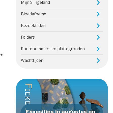
Mijn Slingeland
Bloedafname
Bezoektijden
Folders
Routenummers en plattegronden
en
Wachttijden
Exposities in augustus en