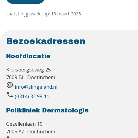
Laatst bijgewerkt op: 13 maart 2025
Bezoekadressen
Hoofdlocatie
Kruisbergseweg 25
7009 BL Doetinchem
alternate_email
info@slingeland.nl
phone
(0314) 32 99 11
Polikliniek Dermatologie
Gezellenlaan 10
7005 AZ Doetinchem