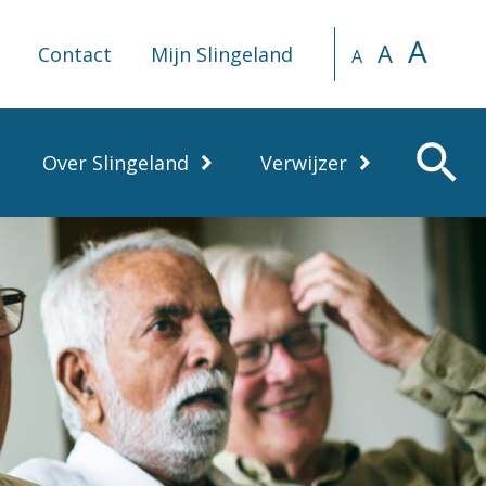
A
A
Contact
Mijn Slingeland
A
search
Over Slingeland
Verwijzer