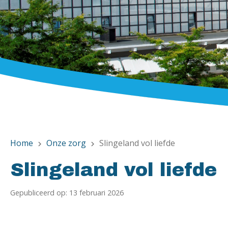
Home
Onze zorg
Slingeland vol liefde
chevron_right
chevron_right
Slingeland vol liefde
Gepubliceerd op: 13 februari 2026