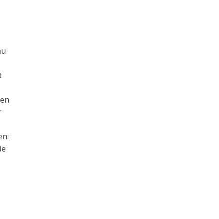
nu
t
Een
r
en:
de