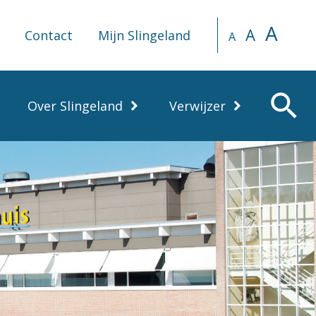
A
A
Contact
Mijn Slingeland
A
search
Over Slingeland
Verwijzer