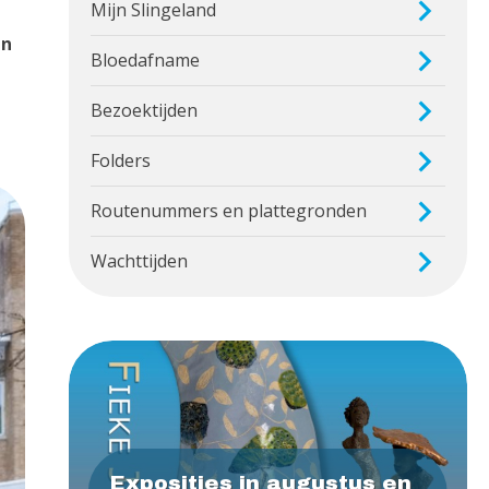
Mijn Slingeland
en
Bloedafname
Bezoektijden
Folders
Routenummers en plattegronden
Wachttijden
Exposities in augustus en