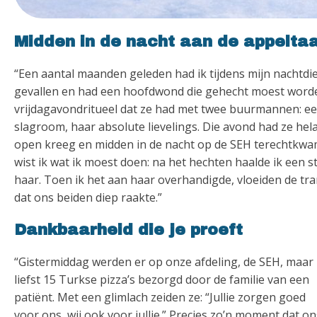
Midden in de nacht aan de appeltaa
“Een aantal maanden geleden had ik tijdens mijn nachtdie
gevallen en had een hoofdwond die gehecht moest worden.
vrijdagavondritueel dat ze had met twee buurmannen: een
slagroom, haar absolute lievelings. Die avond had ze hel
open kreeg en midden in de nacht op de SEH terechtkwam
wist ik wat ik moest doen: na het hechten haalde ik een s
haar. Toen ik het aan haar overhandigde, vloeiden de t
dat ons beiden diep raakte.”
Dankbaarheid die je proeft
“Gistermiddag werden er op onze afdeling, de SEH, maar
liefst 15 Turkse pizza’s bezorgd door de familie van een
patiënt. Met een glimlach zeiden ze: “Jullie zorgen goed
voor ons, wij ook voor jullie.” Precies zo’n moment dat on