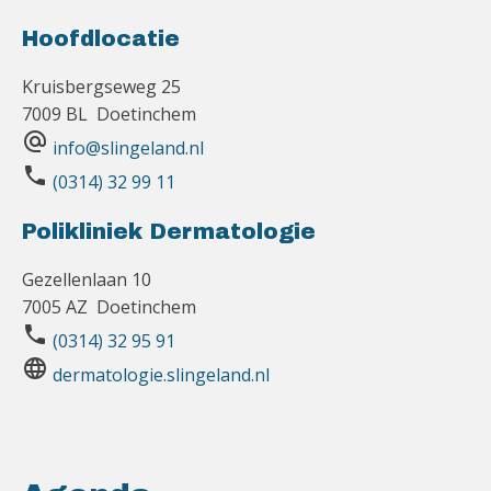
Hoofdlocatie
Kruisbergseweg 25
7009 BL Doetinchem
alternate_email
info@slingeland.nl
phone
(0314) 32 99 11
Polikliniek Dermatologie
Gezellenlaan 10
7005 AZ Doetinchem
phone
(0314) 32 95 91
language
dermatologie.slingeland.nl