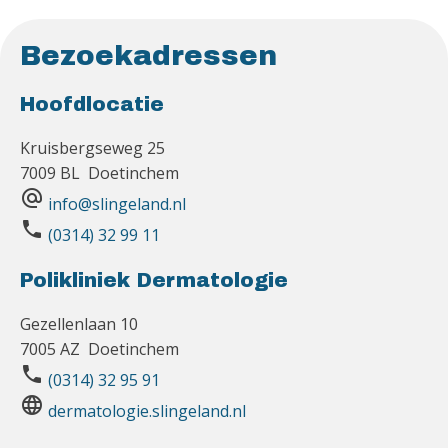
Bezoekadressen
Hoofdlocatie
Kruisbergseweg 25
7009 BL Doetinchem
alternate_email
info@slingeland.nl
phone
(0314) 32 99 11
Polikliniek Dermatologie
Gezellenlaan 10
7005 AZ Doetinchem
phone
(0314) 32 95 91
language
dermatologie.slingeland.nl