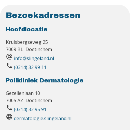
Bezoekadressen
Hoofdlocatie
Kruisbergseweg 25
7009 BL Doetinchem
alternate_email
info@slingeland.nl
phone
(0314) 32 99 11
Polikliniek Dermatologie
Gezellenlaan 10
7005 AZ Doetinchem
phone
(0314) 32 95 91
language
dermatologie.slingeland.nl