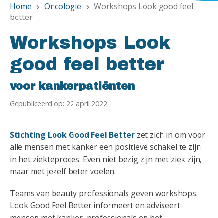
Home
Oncologie
Workshops Look good feel
chevron_right
chevron_right
better
Workshops Look
good feel better
voor kankerpatiënten
Gepubliceerd op: 22 april 2022
Stichting Look Good Feel Better
zet zich in om voor
alle mensen met kanker een positieve schakel te zijn
in het ziekteproces. Even niet bezig zijn met ziek zijn,
maar met jezelf beter voelen.
Teams van beauty professionals geven workshops.
Look Good Feel Better informeert en adviseert
mensen met kanker, professionals en het