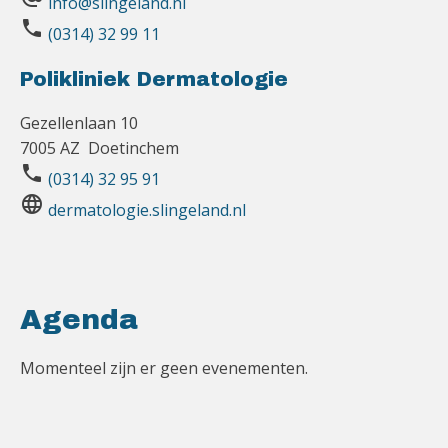
info@slingeland.nl
phone
(0314) 32 99 11
Polikliniek Dermatologie
Gezellenlaan 10
7005 AZ Doetinchem
phone
(0314) 32 95 91
language
dermatologie.slingeland.nl
Agenda
Momenteel zijn er geen evenementen.