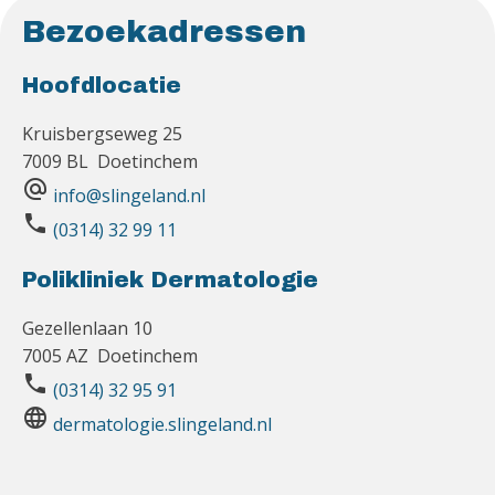
Bezoekadressen
Hoofdlocatie
Kruisbergseweg 25
7009 BL Doetinchem
alternate_email
info@slingeland.nl
phone
(0314) 32 99 11
Polikliniek Dermatologie
Gezellenlaan 10
7005 AZ Doetinchem
phone
(0314) 32 95 91
language
dermatologie.slingeland.nl