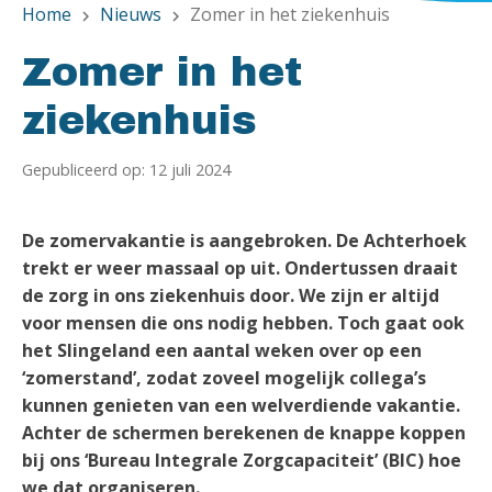
Home
Nieuws
Zomer in het ziekenhuis
chevron_right
chevron_right
Zomer in het
ziekenhuis
Gepubliceerd op: 12 juli 2024
De zomervakantie is aangebroken. De Achterhoek
trekt er weer massaal op uit. Ondertussen draait
de zorg in ons ziekenhuis door. We zijn er altijd
voor mensen die ons nodig hebben. Toch gaat ook
het Slingeland een aantal weken over op een
‘zomerstand’, zodat zoveel mogelijk collega’s
kunnen genieten van een welverdiende vakantie.
Achter de schermen berekenen de knappe koppen
bij ons ‘Bureau Integrale Zorgcapaciteit’ (BIC) hoe
we dat organiseren.