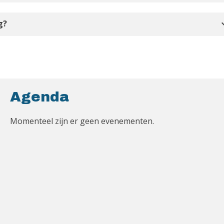
expan
g?
Agenda
Momenteel zijn er geen evenementen.