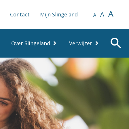
A
A
Contact
Mijn Slingeland
A
search
Over Slingeland
Verwijzer