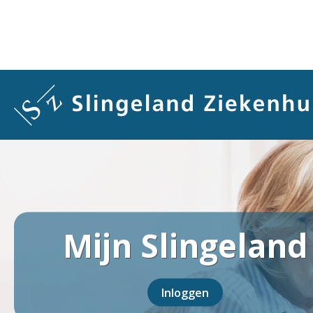
Overslaan
en
naar
de
inhoud
gaan
Mijn Slingeland
Inloggen