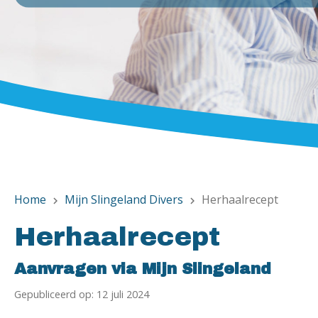
Home
Mijn Slingeland Divers
Herhaalrecept
chevron_right
chevron_right
Herhaalrecept
Aanvragen via Mijn Slingeland
Gepubliceerd op: 12 juli 2024