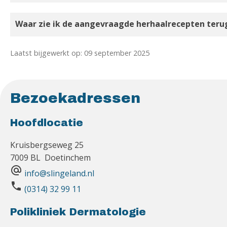
Waar zie ik de aangevraagde herhaalrecepten teru
Laatst bijgewerkt op: 09 september 2025
Bezoekadressen
Hoofdlocatie
Kruisbergseweg 25
7009 BL Doetinchem
alternate_email
info@slingeland.nl
phone
(0314) 32 99 11
Polikliniek Dermatologie