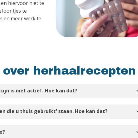
en hiervoor niet te
efoontjes te
en en meer werk te
 over herhaalrecepten
expan
jn is niet actief. Hoe kan dat?
expan
nen die u thuis gebruikt' staan. Hoe kan dat?
expan
e?