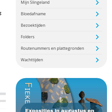
Mijn Slingeland
g
Bloedafname
Bezoektijden
Folders
Routenummers en plattegronden
Wachttijden
Exposities in augustus en