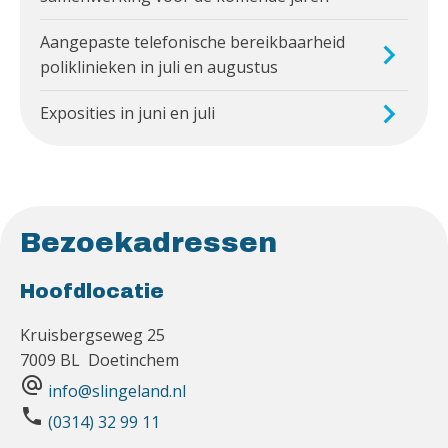
Aangepaste telefonische bereikbaarheid
poliklinieken in juli en augustus
Exposities in juni en juli
Bezoekadressen
Hoofdlocatie
Kruisbergseweg 25
7009 BL Doetinchem
alternate_email
info@slingeland.nl
phone
(0314) 32 99 11