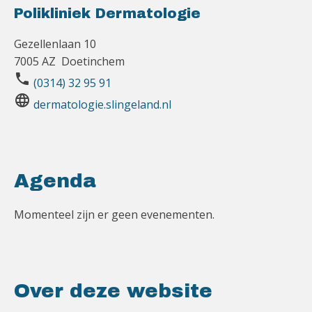
Polikliniek Dermatologie
Gezellenlaan 10
7005 AZ Doetinchem
phone
(0314) 32 95 91
language
dermatologie.slingeland.nl
Agenda
Momenteel zijn er geen evenementen.
Over deze website