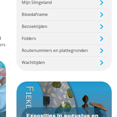
Mijn Slingeland
Bloedafname
Bezoektijden
d
Folders
ers
Routenummers en plattegronden
Wachttijden
Exposities in augustus en