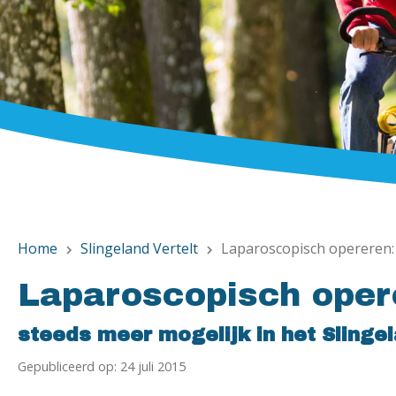
Home
Slingeland Vertelt
Laparoscopisch opereren: 
chevron_right
chevron_right
Laparoscopisch opere
steeds meer mogelijk in het Slinge
Gepubliceerd op: 24 juli 2015