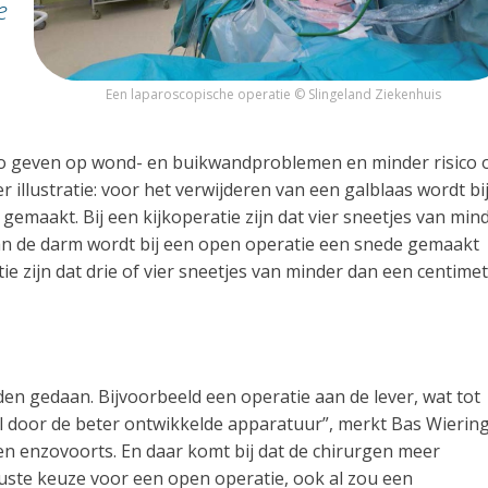
e
Een laparoscopische operatie © Slingeland Ziekenhuis
sico geven op wond- en buikwandproblemen en minder risico 
 illustratie: voor het verwijderen van een galblaas wordt bi
gemaakt. Bij een kijkoperatie zijn dat vier sneetjes van min
van de darm wordt bij een open operatie een snede gemaakt
e zijn dat drie of vier sneetjes van minder dan een centime
n gedaan. Bijvoorbeeld een operatie aan de lever, wat tot
l door de beter ontwikkelde apparatuur”, merkt Bas Wierin
n enzovoorts. En daar komt bij dat de chirurgen meer
uste keuze voor een open operatie, ook al zou een