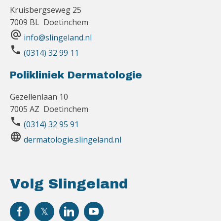
Kruisbergseweg 25
7009 BL Doetinchem
alternate_email
info@slingeland.nl
phone
(0314) 32 99 11
Polikliniek Dermatologie
Gezellenlaan 10
7005 AZ Doetinchem
phone
(0314) 32 95 91
language
dermatologie.slingeland.nl
Volg Slingeland