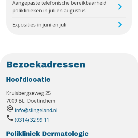
Aangepaste telefonische bereikbaarheid
poliklinieken in juli en augustus
Exposities in juni en juli
Bezoekadressen
Hoofdlocatie
Kruisbergseweg 25
7009 BL Doetinchem
alternate_email
info@slingeland.nl
phone
(0314) 32 99 11
Polikliniek Dermatologie