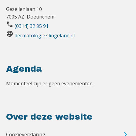
Gezellenlaan 10
7005 AZ Doetinchem
phone
(0314) 32 95 91
language
dermatologie.slingeland.nl
Agenda
Momenteel zijn er geen evenementen.
Over deze website
Cookieverklaring