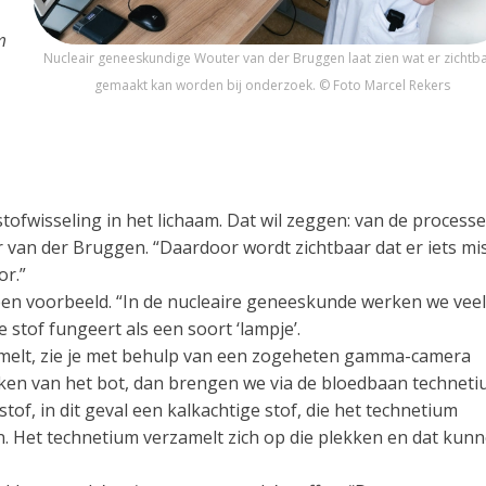
m
Nucleair geneeskundige Wouter van der Bruggen laat zien wat er zichtb
gemaakt kan worden bij onderzoek. © Foto Marcel Rekers
ofwisseling in het lichaam. Dat wil zeggen: van de process
 van der Bruggen. “Daardoor wordt zichtbaar dat er iets mis
or.”
een voorbeeld. “In de nucleaire geneeskunde werken we veel
stof fungeert als een soort ‘lampje’.
amelt, zie je met behulp van een zogeheten gamma-camera
aken van het bot, dan brengen we via de bloedbaan technet
of, in dit geval een kalkachtige stof, die het technetium
n. Het technetium verzamelt zich op die plekken en dat kun