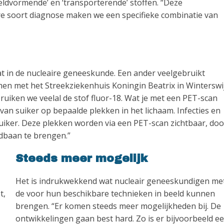
ldvormende’ en ‘transporterende’ stoffen. “Deze
e soort diagnose maken we een specifieke combinatie van
 in de nucleaire geneeskunde. Een ander veelgebruikt
en met het Streekziekenhuis Koningin Beatrix in Winterswi
uiken we veelal de stof fluor-18. Wat je met een PET-scan
van suiker op bepaalde plekken in het lichaam. Infecties en
uiker. Deze plekken worden via een PET-scan zichtbaar, doo
edbaan te brengen.”
Steeds meer mogelijk
Het is indrukwekkend wat nucleair geneeskundigen me
t,
de voor hun beschikbare technieken in beeld kunnen
brengen. “Er komen steeds meer mogelijkheden bij. De
ontwikkelingen gaan best hard. Zo is er bijvoorbeeld e