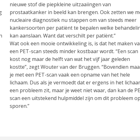
nieuwe stof die piepkleine uitzaaiingen van
g
prostaatkanker in beeld kan brengen. Ook zetten we m
nucleaire diagnostiek nu stappen om van steeds meer
kankersoorten per patiënt te bepalen welke behandeli
n
kan aanslaan. Want dat verschilt per patiënt.”
Wat ook een mooie ontwikkeling is, is dat het maken v
een PET-scan steeds minder kostbaar wordt. “Een scan
kost nog maar de helft van wat het vijf jaar geleden
kostte”, zegt Wouter van der Bruggen. “Bovendien ma
je met een PET-scan vaak een opname van het hele
lichaam. Dus als je vermoedt dat er ergens in het licha
een probleem zit, maar je weet niet waar, dan kan de P
scan een uitstekend hulpmiddel zijn om dit probleem op
sporen.”