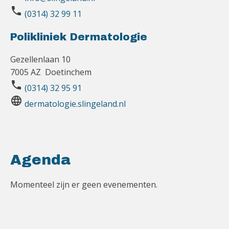
phone
(0314) 32 99 11
Polikliniek Dermatologie
Gezellenlaan 10
7005 AZ Doetinchem
phone
(0314) 32 95 91
language
dermatologie.slingeland.nl
Agenda
Momenteel zijn er geen evenementen.