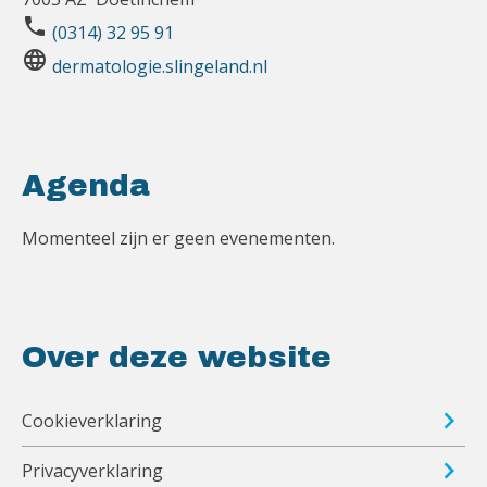
phone
(0314) 32 95 91
language
dermatologie.slingeland.nl
Agenda
Momenteel zijn er geen evenementen.
Over deze website
Cookieverklaring
Privacyverklaring