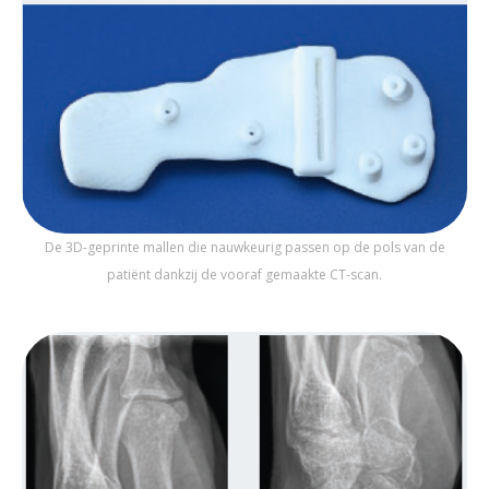
De 3D-geprinte mallen die nauwkeurig passen op de pols van de
patiënt dankzij de vooraf gemaakte CT-scan.