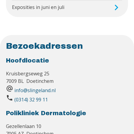
Exposities in juni en juli
Bezoekadressen
Hoofdlocatie
Kruisbergseweg 25
7009 BL Doetinchem
alternate_email
info@slingeland.nl
phone
(0314) 32 99 11
Polikliniek Dermatologie
Gezellenlaan 10
7005 AZ Doetinchem