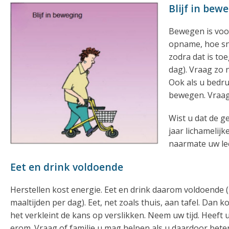
Blijf in bew
Bewegen is voor
opname, hoe sne
zodra dat is to
dag). Vraag zo 
Ook als u bedr
bewegen. Vraag 
Wist u dat de g
jaar lichamelij
naarmate uw lee
Eet en drink voldoende
Herstellen kost energie. Eet en drink daarom voldoende 
maaltijden per dag). Eet, net zoals thuis, aan tafel. Dan 
het verkleint de kans op verslikken. Neem uw tijd. Heeft 
erom. Vraag of familie u mag helpen als u daardoor bete