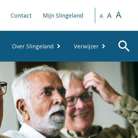
A
A
Contact
Mijn Slingeland
A
search
Over Slingeland
Verwijzer