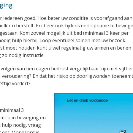
eging
 iedereen goed. Hoe beter uw conditite is voorafgaand aan
ller u herstelt. Probeer ook tijdens een opname te bewege
egestaan. Kom zoveel mogelijk uit bed (minimaal 3 keer per
nodig hulp hierbij. Loop eventueel samen met uw bezoek.
ust moet houden kunt u wel regelmatig uw armen en benen
zo nodig instructie.
evolgen van tien dagen bedrust vergelijkbaar zijn met vijftie
ke veroudering? En dat het risico op doorligwonden toeneem
ftijd vordert?
(minimaal 3
komt u in beweging en
u hulp nodig, vraag
r eet. Mondzorg is