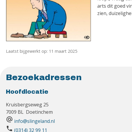
arts dit goed vi
zien, duizeligh
Laatst bijgewerkt op: 11 maart 2025
Bezoekadressen
Hoofdlocatie
Kruisbergseweg 25
7009 BL Doetinchem
alternate_email
info@slingeland.nl
phone
(0314) 32 99 11