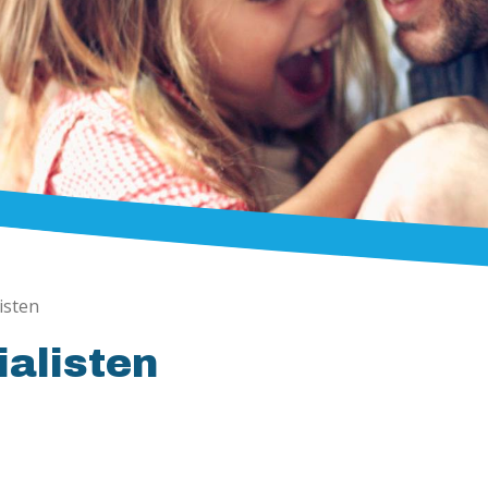
isten
alisten