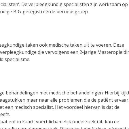
cialisten'. De verpleegkundig specialisten zijn werkzaam op
standige BIG-geregistreerde beroepsgroep.
leegkundige taken ook medische taken uit te voeren. Deze
verpleegkundige die vervolgens een 2-jarige Masteropleidi
d specialisme.
ge behandelingen met medische behandelingen. Hierbij kijk
raagstukken maar naar alle problemen die de patiënt ervaart
t een medisch specialist. Het voordeel hiervan is dat de
eeft.
atiënt in kaart, voert lichamelijk onderzoek uit, kan de
aar nodig vervolgonderzoek. Daarnaast geeft deze informati