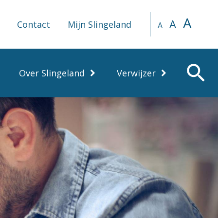
A
A
Contact
Mijn Slingeland
A
search
Over Slingeland
Verwijzer