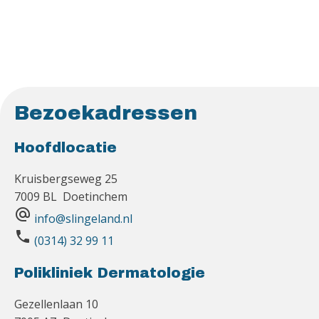
Bezoekadressen
Hoofdlocatie
Kruisbergseweg 25
7009 BL Doetinchem
alternate_email
info@slingeland.nl
phone
(0314) 32 99 11
Polikliniek Dermatologie
Gezellenlaan 10