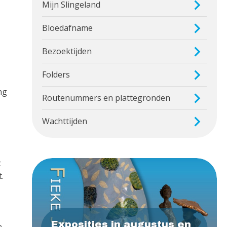
Mijn Slingeland
Bloedafname
Bezoektijden
Folders
ng
Routenummers en plattegronden
Wachttijden
t
.
Exposities in augustus en
e