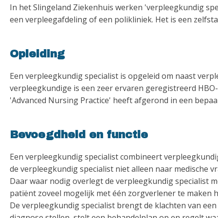
In het Slingeland Ziekenhuis werken 'verpleegkundig spe
een verpleegafdeling of een polikliniek. Het is een zelf
Opleiding
Een verpleegkundig specialist is opgeleid om naast verp
verpleegkundige is een zeer ervaren geregistreerd HBO-
'Advanced Nursing Practice' heeft afgerond in een bepaal
Bevoegdheid en functie
Een verpleegkundig specialist combineert verpleegkundi
de verpleegkundig specialist niet alleen naar medische v
Daar waar nodig overlegt de verpleegkundig specialist me
patiënt zoveel mogelijk met één zorgverlener te maken h
De verpleegkundig specialist brengt de klachten van een p
diagnose stellen, stelt een behandelplan op en regelt w