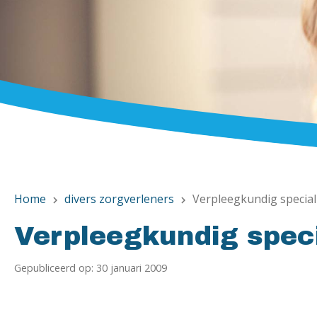
Home
divers zorgverleners
Verpleegkundig special
chevron_right
chevron_right
Verpleegkundig speci
Gepubliceerd op: 30 januari 2009