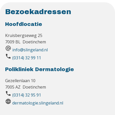
Bezoekadressen
Hoofdlocatie
Kruisbergseweg 25
7009 BL Doetinchem
alternate_email
info@slingeland.nl
phone
(0314) 32 99 11
Polikliniek Dermatologie
Gezellenlaan 10
7005 AZ Doetinchem
phone
(0314) 32 95 91
language
dermatologie.slingeland.nl