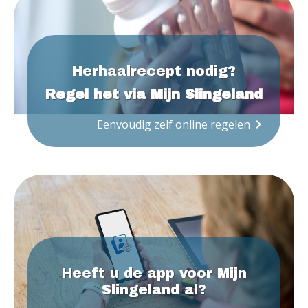
Herhaalrecept nodig?
Regel het via Mijn Slingeland
keyboard_arrow_right
Eenvoudig zelf online regelen
Heeft u de app voor Mijn
Slingeland al?