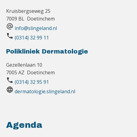
Kruisbergseweg 25
7009 BL Doetinchem
alternate_email
info@slingeland.nl
phone
(0314) 32 99 11
Polikliniek Dermatologie
Gezellenlaan 10
7005 AZ Doetinchem
phone
(0314) 32 95 91
language
dermatologie.slingeland.nl
Agenda