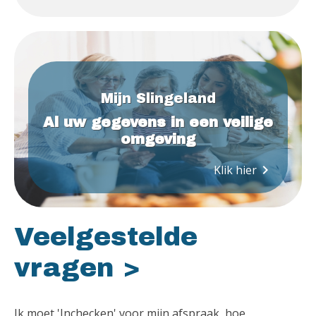
Mijn Slingeland
Al uw gegevens in een veilige
omgeving
keyboard_arrow_right
Klik hier
Veelgestelde
vragen >
Ik moet 'Inchecken' voor mijn afspraak, hoe