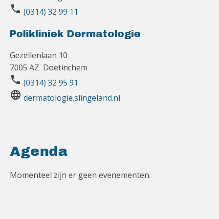
phone
(0314) 32 99 11
Polikliniek Dermatologie
Gezellenlaan 10
7005 AZ Doetinchem
phone
(0314) 32 95 91
language
dermatologie.slingeland.nl
Agenda
Momenteel zijn er geen evenementen.